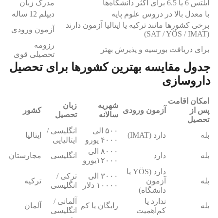
آیلتس 6 یا 6.5 برای اکثر دانشگاه‌ها
مدرک زبان
با معدل بالا در دروس علوم پایه
دیپلم 12 ساله
برخی کشورها مانند ترکیه یا ایتالیا آزمون دارند
آزمون ورودی
(SAT / YÖS / IMAT)
رزومه
برای دریافت بورسیه و پذیرش بهتر
تحصیلی قوی
جدول مقایسه بهترین کشورها برای تحصیل
داروسازی
امکان اقامت
شهریه
زبان
پس از
آزمون ورودی
کشور
سالانه
تحصیل
تحصیل
۵۰۰ الی
انگلیسی /
بله
دارد (IMAT)
ایتالیا
۴۰۰۰ یورو
ایتالیایی
۸۰۰۰ الی
بله
دارد
انگلیسی
مجارستان
۱۲۰۰۰یورو
دارد (YÖS یا
۳۰۰۰ الی
ترکی /
بله
آزمون
ترکیه
۱۰۰۰۰ دلار
انگلیسی
دانشگاه)
ندارد یا
آلمانی /
بله
رایگان یا کم
آلمان
کم‌اهمیت
انگلیسی