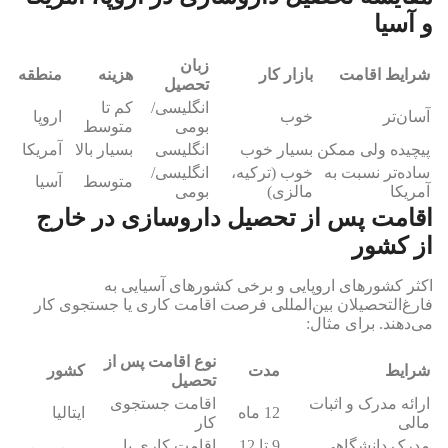
و آسیا
زبان
شرایط اقامت
بازار کار
هزینه
منطقه
تحصیل
انگلیسی/
کم تا
آسان‌تر
خوب
اروپا
بومی
متوسط
پیچیده ولی ممکن
بسیار خوب
انگلیسی
بسیار بالا
آمریکا
ساده‌تر نسبت به
خوب (ترکیه،
انگلیسی/
متوسط
آسیا
آمریکا
مالزی)
بومی
اقامت پس از تحصیل داروسازی در خارج
از کشور
اکثر کشورهای اروپایی و برخی کشورهای آسیایی به
فارغ‌التحصیلان بین‌المللی فرصت اقامت کاری یا جستجوی کار
می‌دهند. برای مثال:
نوع اقامت پس از
شرایط
مدت
کشور
تحصیل
ارائه مدرک و اثبات
اقامت جستجوی
12 ماه
ایتالیا
مالی
کار
مدرک دانشگاهی
9 تا 12
اقامت کاری یا